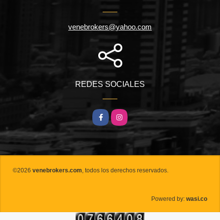
venebrokers@yahoo.com
REDES SOCIALES
Facebook
Instagram
©2026
venebrokers.com
, todos los derechos reservados.
wasi.co
Powered by: