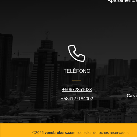
Apartamentos,
TELÉFONO
+50672851023
Carac
+584127184002
©2026
venebrokers.com
, todos los derechos reservados.