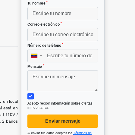
*
Tu nombre
²
*
Correo electrónico
*
Número de teléfono
▼
*
Mensaje
y un local
Acepto recibir información sobre ofertas
al está en
inmobiliarias
dad 110V /
Enviar mensaje
 , 2 baños
Al enviar tus datos aceptas los
Términos de