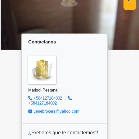
Contáctanos
Marisol Pestana
+584127184002
|
+584127184002
venebrokers@yahoo.com
¿Prefieres que te contactemos?