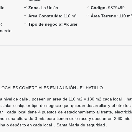
llo
Zona:
La Unión
Código:
9879499
Área Construida:
110 m²
Área Terreno:
110 m
:
Tipo de negocio:
Alquiler
mercio
LOCALES COMERCIALES EN LA UNIÓN - EL HATILLO.
a nivel de calle , poseen un area de 110 m2 y 130 m2 cada local , ha
instalar cualquier tipo de negocio que quieran desarrollar y el otro loc
ar , cada local tiene 4 puestos de estacionamiento al frente, electrici
ienen una altura de 3 mts pero tienen cielo raso y quedan en 2.60 mts
icina o depósito en cada local , Santa Maria de seguridad .