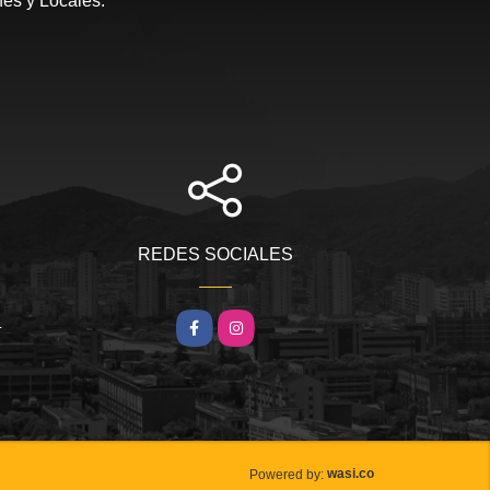
nes y Locales.
REDES SOCIALES
m
Facebook
Instagram
wasi.co
Powered by: