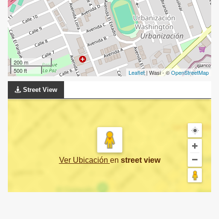
200 m
500 ft
Leaflet
| Wasi - ©
OpenStreetMap
Street View
Ver Ubicación
en
street view