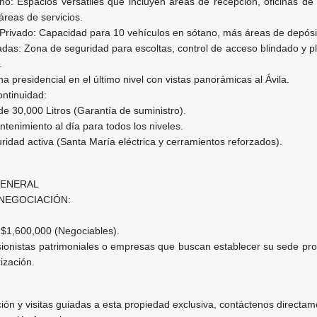
o: Espacios versátiles que incluyen áreas de recepción, oficinas de 
áreas de servicios.
rivado: Capacidad para 10 vehículos en sótano, más áreas de depósi
das: Zona de seguridad para escoltas, control de acceso blindado y pl
.
a presidencial en el último nivel con vistas panorámicas al Ávila.
ontinuidad:
 30,000 Litros (Garantía de suministro).
enimiento al día para todos los niveles.
dad activa (Santa María eléctrica y cerramientos reforzados).
GENERAL
NEGOCIACIÓN:
 $1,600,000 (Negociables).
sionistas patrimoniales o empresas que buscan establecer su sede pro
rización.
ón y visitas guiadas a esta propiedad exclusiva, contáctenos directa