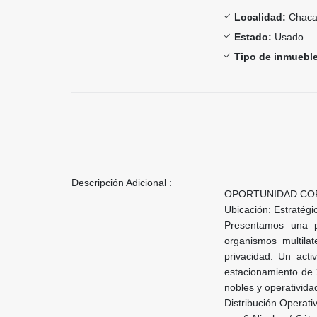
Localidad:
Chac
Estado:
Usado
Tipo de inmueble
Descripción Adicional :
OPORTUNIDAD CORP
Ubicación: Estratég
Presentamos una pro
organismos multila
privacidad. Un acti
estacionamiento de 
nobles y operativida
Distribución Operati