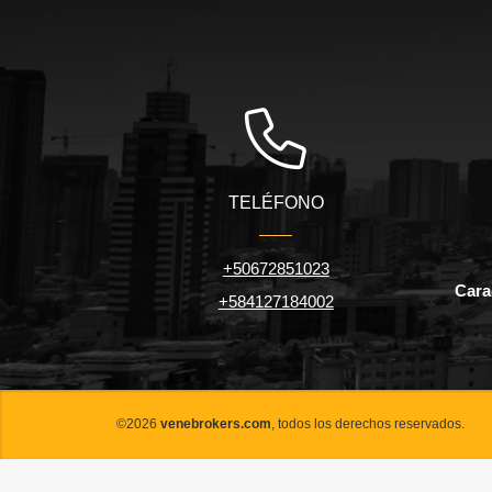
TELÉFONO
+50672851023
Carac
+584127184002
©2026
venebrokers.com
, todos los derechos reservados.