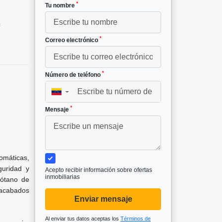
*
Tu nombre
²
*
Correo electrónico
*
Número de teléfono
▼
*
Mensaje
omáticas,
guridad y
Acepto recibir información sobre ofertas
inmobiliarias
Sótano de
 acabados
Enviar mensaje
Al enviar tus datos aceptas los
Términos de