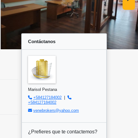
Contáctanos
Marisol Pestana
+584127184002
|
+584127184002
venebrokers@yahoo.com
¿Prefieres que te contactemos?