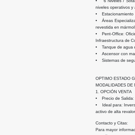
• 6 Niveles / Sótan
niveles operativos y 
• Estacionamiento P
• Áreas Especializa
revestida en mármol
• Pent-Office: Oficin
Infraestructura de C
• Tanque de agua de
• Ascensor con mant
• Sistemas de seguri
OPTIMO ESTADO 
MODALIDADES DE 
1. OPCIÓN VENTA
• Precio de Salida:
• Ideal para: Inver
activo de alta revalo
Contacto y Citas:
Para mayor informaci