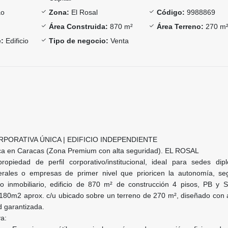
ao
Zona:
El Rosal
Código:
9988869
Área Construida:
870 m²
Área Terreno:
270 m
:
Edificio
Tipo de negocio:
Venta
ORATIVA ÚNICA | EDIFICIO INDEPENDIENTE
ica en Caracas (Zona Premium con alta seguridad). EL ROSAL
piedad de perfil corporativo/institucional, ideal para sedes dipl
terales o empresas de primer nivel que prioricen la autonomía, se
vo inmobiliario, edificio de 870 m² de construcción 4 pisos, PB y 
180m2 aprox. c/u ubicado sobre un terreno de 270 m², diseñado con
d garantizada.
va: