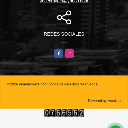
venebrokers@yahoo.com
REDES SOCIALES
Facebook
Instagram
©2026
venebrokers.com
, todos los derechos reservados.
wasi.co
Powered by: