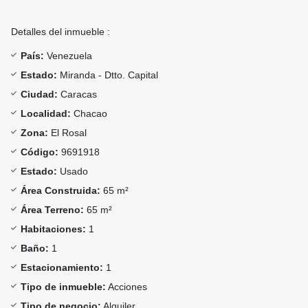
Detalles del inmueble :
País:
Venezuela
Estado:
Miranda - Dtto. Capital
Ciudad:
Caracas
Localidad:
Chacao
Zona:
El Rosal
Código:
9691918
Estado:
Usado
Área Construida:
65 m²
Área Terreno:
65 m²
Habitaciones:
1
Baño:
1
Estacionamiento:
1
Tipo de inmueble:
Acciones
Tipo de negocio:
Alquiler