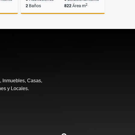
2
2
Baños
822
Área m
Venta
Venta
US$320,000
e, Inmuebles, Casas,
nes y Locales.