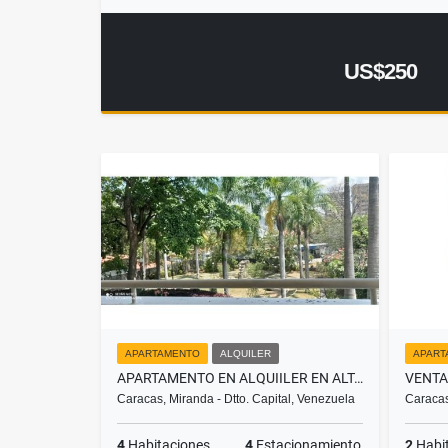
US$250
APARTAMENTO
ALQUILER
APART
APARTAMENTO EN ALQUIILER EN ALTAMIRA
Caracas, Miranda - Dtto. Capital, Venezuela
Caracas
4
Habitaciones
4
Estacionamiento
2
Habi