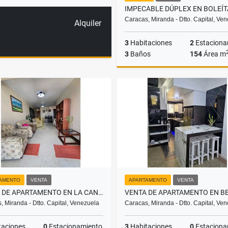
Caracas, Miranda - Dtto. Capital, Ve
Alquiler
3
Habitaciones
2
Estaciona
3
Baños
154
Área m
US$210,000
AMENTO
VENTA
APARTAMENTO
VENTA
VENTA DE APARTAMENTO EN LA CANDELARIA-CARACAS
, Miranda - Dtto. Capital, Venezuela
Caracas, Miranda - Dtto. Capital, Ve
taciones
0
Estacionamiento
3
Habitaciones
0
Estaciona