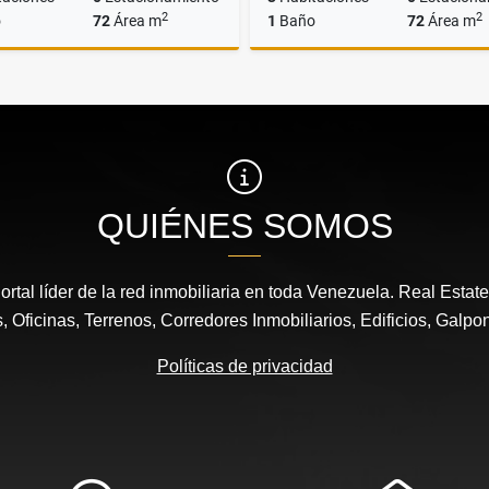
2
2
o
72
Área m
1
Baño
72
Área m
Venta
US$55,000
US$60,000
QUIÉNES SOMOS
ortal líder de la red inmobiliaria en toda Venezuela. Real Estat
 Oficinas, Terrenos, Corredores Inmobiliarios, Edificios, Galpo
Políticas de privacidad