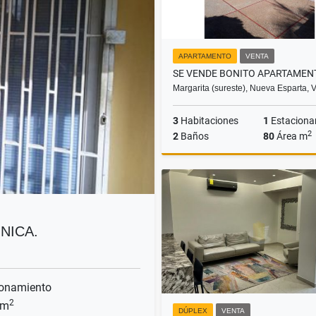
APARTAMENTO
VENTA
Margarita (sureste), Nueva Esparta,
3
Habitaciones
1
Estaciona
2
2
Baños
80
Área m
US$45,000
NICA.
onamiento
2
 m
DÚPLEX
VENTA