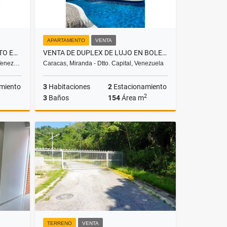
APARTAMENTO
VENTA
SE VENDE BONITO APARTAMENTO EN MANEIRO ISLA DE MARGARITA
VENTA DE DUPLEX DE LUJO EN BOLEITA NORTE
 Venez…
Caracas, Miranda - Dtto. Capital, Venezuela
miento
3
Habitaciones
2
Estacionamiento
2
3
Baños
154
Área m
Venta
Venta
US$210,000
TERRENO
VENTA