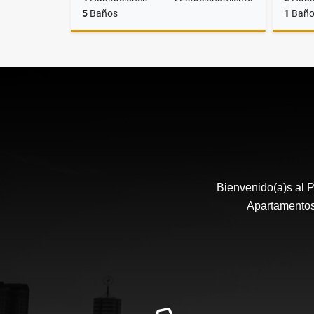
5
Baños
1
Bañ
Alquiler
US$2,800
Bienvenido(a)s al P
Apartamentos,