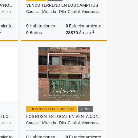
IMPECABLE DÚPLEX EN BOLEÍTA NORTE
VENDO TERRENO EN LOS CAMPITOS
nezuela
Caracas, Miranda - Dtto. Capital, Venezuela
miento
0
Habitaciones
0
Estacionamiento
2
2
0
Baños
28870
Área m
Venta
Venta
US$1,270,000
LOCAL/FONDO DE COMERCIO
VENTA
VENTA DE APARTAMENTO EN BELLO MONTE-CARACAS
LOS ROSALES LOCAL EN VENTA CON O SIN FONDO DE COMERCIO
nezuela
Caracas, Miranda - Dtto. Capital, Venezuela
miento
0
Habitaciones
0
Estacionamiento