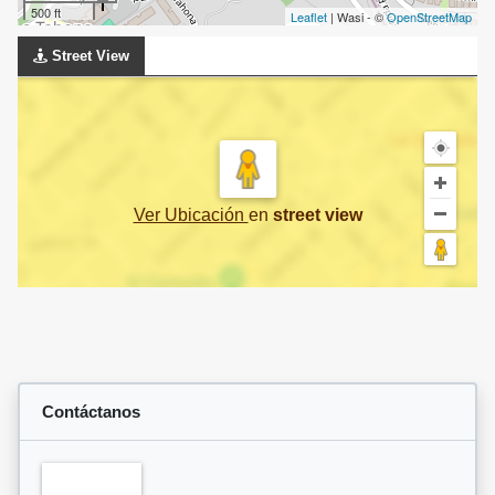
500 ft
Leaflet
| Wasi - ©
OpenStreetMap
Street View
Ver Ubicación
en
street view
Contáctanos