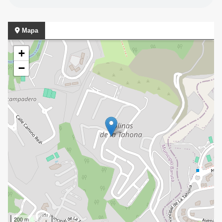
Mapa
+
−
200 m