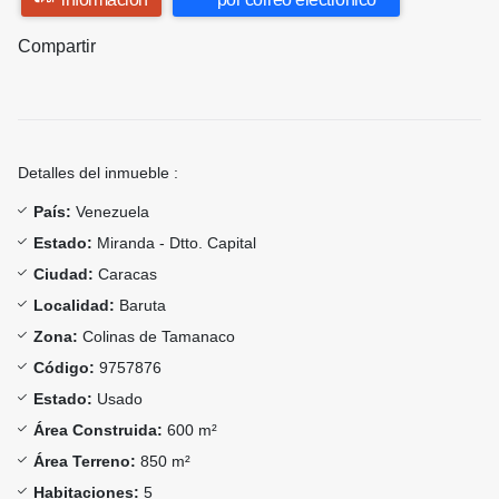
Compartir
Detalles del inmueble :
País:
Venezuela
Estado:
Miranda - Dtto. Capital
Ciudad:
Caracas
Localidad:
Baruta
Zona:
Colinas de Tamanaco
Código:
9757876
Estado:
Usado
Área Construida:
600 m²
Área Terreno:
850 m²
Habitaciones:
5