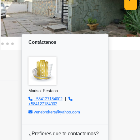
Contáctanos
Marisol Pestana
+584127184002
|
+584127184002
venebrokers@yahoo.com
¿Prefieres que te contactemos?