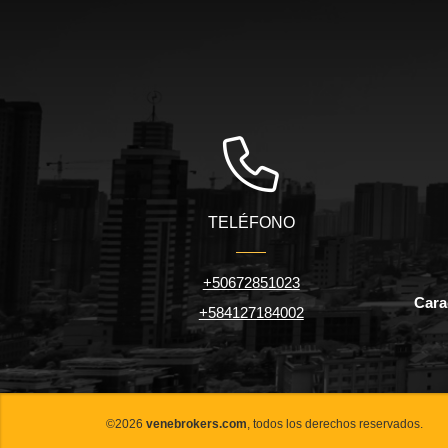
TELÉFONO
+50672851023
Carac
+584127184002
©2026
venebrokers.com
, todos los derechos reservados.