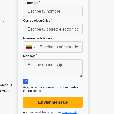
*
Tu nombre
²
nta
*
Correo electrónico
*
Número de teléfono
▼
*
Mensaje
n
ejor, la
Acepto recibir información sobre ofertas
a Araure
inmobiliarias
Enviar mensaje
Al enviar tus datos aceptas los
Términos de