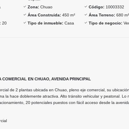
a
Zona:
Chuao
Código:
10003332
Área Construida:
450 m²
Área Terreno:
680 m
:
20
Tipo de inmueble:
Casa
Tipo de negocio:
Ve
A COMERCIAL EN CHUAO, AVENIDA PRINCIPAL
cial de 2 plantas ubicada en Chuao, pleno eje comercial, su ubicació
na la hace doblemente atractiva. Alto tránsito vehicular y peatonal. Lo m
acionamiento, 20 potenciales puestos con fácil acceso desde la avenid
cial