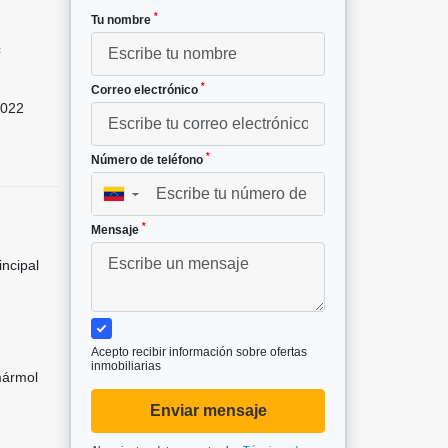
*
Tu nombre
²
*
Correo electrónico
022
*
Número de teléfono
▼
*
Mensaje
incipal
Acepto recibir información sobre ofertas
inmobiliarias
mármol
Enviar mensaje