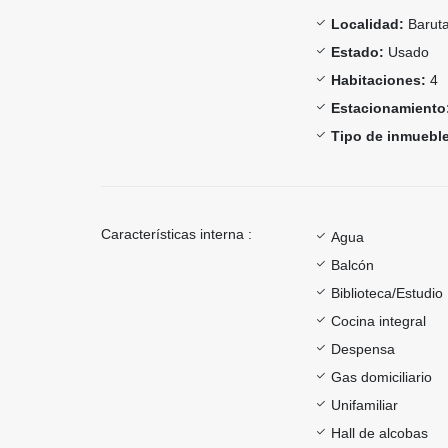
Localidad:
Barut
Estado:
Usado
Habitaciones:
4
Estacionamiento
Tipo de inmueble
Características interna :
Agua
Balcón
Biblioteca/Estudio
Cocina integral
Despensa
Gas domiciliario
Unifamiliar
Hall de alcobas