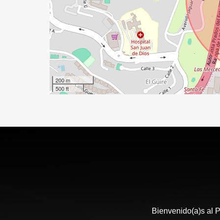
200 m
500 ft
Bienvenido(a)s al P