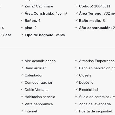
a
Zona:
Caurimare
Código:
10045611
Área Construida:
450 m²
Área Terreno:
732 m
Baños:
4
Baño medio:
Si
:
4
piso:
2
Año construcción:
2
:
Casa
Tipo de negocio:
Venta
Aire acondicionado
Armarios Empotrados
Baño auxiliar
Baño en habitación pr
Calentador
Clósets
Comedor auxiliar
Depósito
Doble Ventana
Electricidad
Habitación servicio
Suelo de cerámica / 
Vista panorámica
Zona de lavandería
Internet
Puerta de seguridad