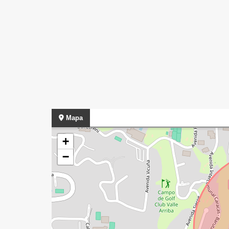
Mapa
+
−