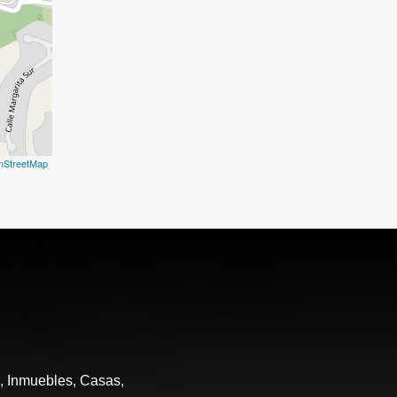
nStreetMap
e, Inmuebles, Casas,