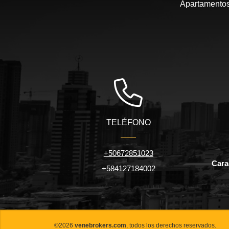
Apartamentos,
TELÉFONO
+50672851023
Carac
+584127184002
©2026
venebrokers.com
, todos los derechos reservados.