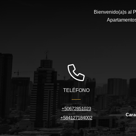
Bienvenido(a)s al P
Apartamentos,
TELÉFONO
+50672851023
Carac
+584127184002