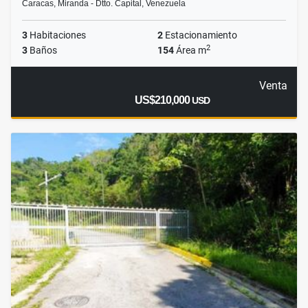
Caracas, Miranda - Dtto. Capital, Venezuela
3
Habitaciones
2
Estacionamiento
2
3
Baños
154
Área m
Venta
US$210,000
USD