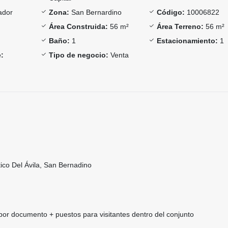
ador
Zona:
San Bernardino
Código:
10006822
Área Construida:
56 m²
Área Terreno:
56 m²
Baño:
1
Estacionamiento:
1
:
Tipo de negocio:
Venta
ico Del Ávila, San Bernadino
por documento + puestos para visitantes dentro del conjunto