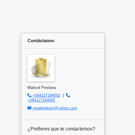
Contáctanos
Marisol Pestana
+584127184002
|
+584127184002
venebrokers@yahoo.com
¿Prefieres que te contactemos?