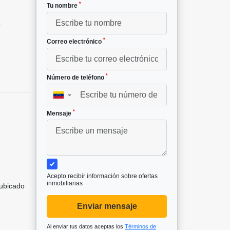
*
Tu nombre
²
*
Correo electrónico
*
Número de teléfono
▼
*
Mensaje
Acepto recibir información sobre ofertas
inmobiliarias
 ubicado
Enviar mensaje
Al enviar tus datos aceptas los
Términos de