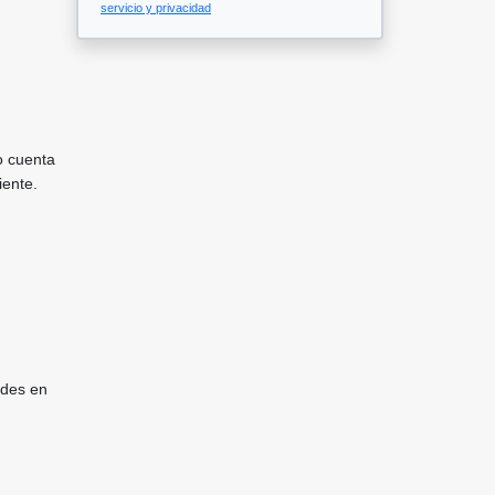
servicio y privacidad
o cuenta
iente.
udes en