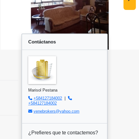
Contáctanos
Marisol Pestana
+584127184002
|
+584127184002
venebrokers@yahoo.com
¿Prefieres que te contactemos?