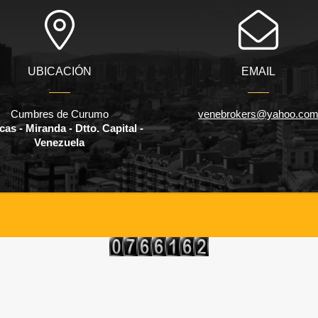
UBICACIÓN
EMAIL
Cumbres de Curumo
venebrokers@yahoo.co
as - Miranda - Dtto. Capital -
Venezuela