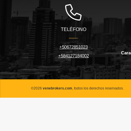
TELÉFONO
+50672851023
Carac
+584127184002
©2026
venebrokers.com
, todos los derechos reservados.