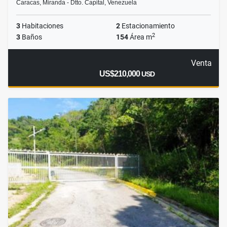
Caracas, Miranda - Dtto. Capital, Venezuela
3
Habitaciones
2
Estacionamiento
2
3
Baños
154
Área m
Venta
US$210,000
USD