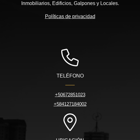
Inmobiliarios, Edificios, Galpones y Locales.
Políticas de privacidad
TELÉFONO
+50672851023
+584127184002