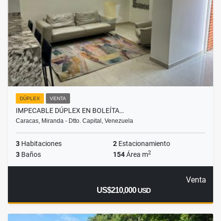
DÚPLEX
VENTA
IMPECABLE DÚPLEX EN BOLEÍTA…
Caracas, Miranda - Dtto. Capital, Venezuela
3
Habitaciones
2
Estacionamiento
2
3
Baños
154
Área m
Venta
US$210,000
USD