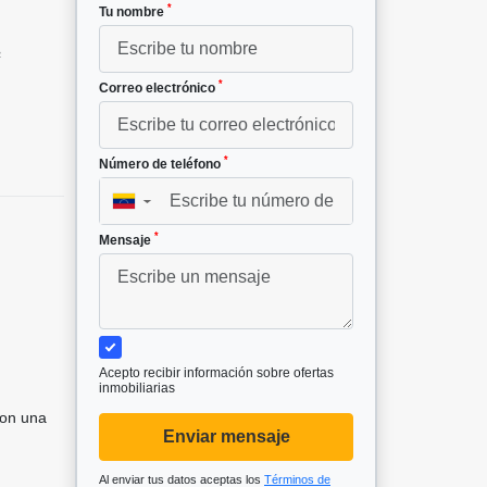
*
Tu nombre
²
*
Correo electrónico
*
Número de teléfono
▼
*
Mensaje
Acepto recibir información sobre ofertas
inmobiliarias
con una
Enviar mensaje
Al enviar tus datos aceptas los
Términos de