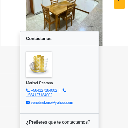
Contáctanos
Marisol Pestana
+584127184002
|
+584127184002
venebrokers@yahoo.com
¿Prefieres que te contactemos?