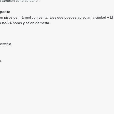
n también tiene su baño .
granito.
on pisos de mármol con ventanales que puedes apreciar la ciudad y El 
a las 24 horas y salón de fiesta.
ervicio.
s.