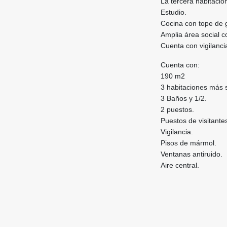
La tercera habitació
Estudio.
Cocina con tope de 
Amplia área social c
Cuenta con vigilanci
Cuenta con:
190 m2
3 habitaciones más s
3 Baños y 1/2.
2 puestos.
P⁠uestos de visitante
Vigilancia.
P⁠isos de mármol.
Ventanas antiruido.
Aire central.