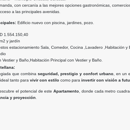
manda, con cercanía a las mejores opciones gastronómicas, comercio
acceso a las principales avenidas.
ncipales:
Edificio nuevo con piscina, jardines, pozo.
 1.554.150,40
m2 y jardín
estos estacionamiento Sala, Comedor, Cocina ,Lavadero ,Habitación y
udio
 Vestier y Baño,Habitación Principal con Vestier y Baño.
tellana:
legiada que combina
seguridad, prestigio y confort urbano
, en un e
 ideal tanto para
vivir con estilo
como para
invertir con visión a fut
scubre el potencial de este
Apartamento
, donde cada metro cuadrad
ancia y proyección
.