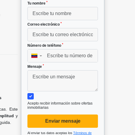
*
Tu nombre
²
*
Correo electrónico
*
Número de teléfono
▼
*
Mensaje
s
Acepto recibir información sobre ofertas
inmobiliarias
cas. Este
mplitud
y
Enviar mensaje
guida.
Al enviar tus datos aceptas los
Términos de