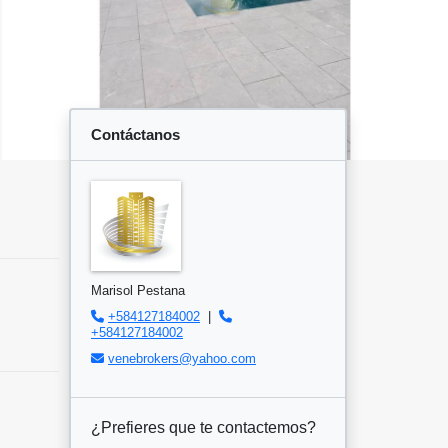
Contáctanos
Marisol Pestana
+584127184002
|
+584127184002
venebrokers@yahoo.com
¿Prefieres que te contactemos?