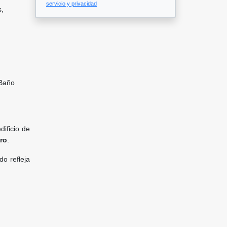
servicio y privacidad
s,
 Baño
dificio de
uro
.
o refleja