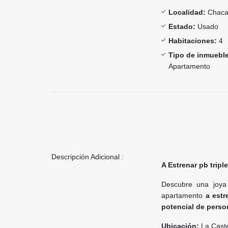
Localidad:
Chac
Estado:
Usado
Habitaciones:
4
Tipo de inmueble
Apartamento
Descripción Adicional :
A Estrenar pb trip
Descubre una joya 
apartamento
a estr
potencial de perso
Ubicación:
La Caste