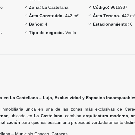
ao
Zona:
La Castellana
Código:
9615987
Área Construida:
442 m²
Área Terreno:
442 m
Baños:
4
Estacionamiento:
6
:
Tipo de negocio:
Venta
lex en La Castellana – Lujo, Exclusividad y Espacios Incomparable
inmobiliaria única en una de las zonas más exclusivas de Cara
enar
, ubicado en
La Castellana
, combina
arquitectura moderna
,
a
nalización
para quienes buscan una propiedad verdaderamente distin
llana – Municipio Chacao, Caracas.