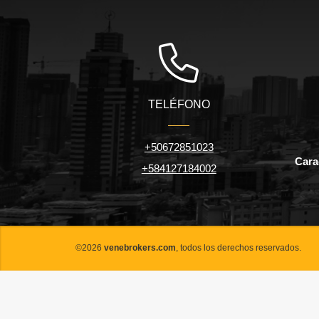
TELÉFONO
+50672851023
Carac
+584127184002
©2026
venebrokers.com
, todos los derechos reservados.