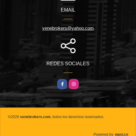
EMAIL
venebrokers@yahoo.com
REDES SOCIALES
Facebook
Instagram
©2026
venebrokers.com
, todos los derechos reservados.
wasi.co
Powered by: