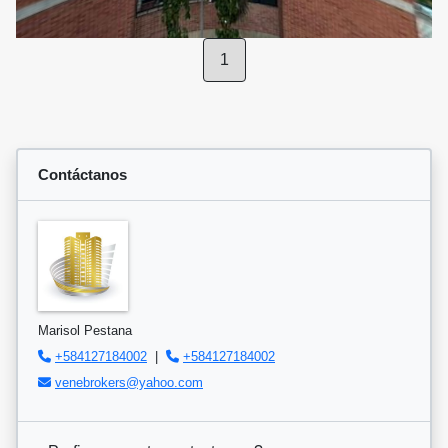
1
Contáctanos
Marisol Pestana
+584127184002
|
+584127184002
venebrokers@yahoo.com